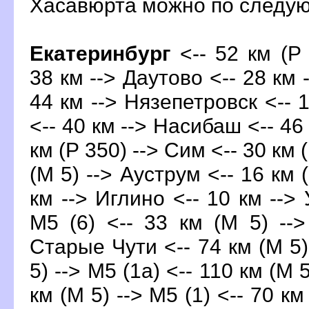
Хасавюрта можно по след
Екатеринбург
<-- 52 км (Р 
38 км --> Даутово <-- 28 км
44 км --> Нязепетровск <-- 
<-- 40 км --> Насибаш <-- 46
км (Р 350) --> Сим <-- 30 км (
(М 5) --> Ауструм <-- 16 км 
км --> Иглино <-- 10 км --> 
М5 (6) <-- 33 км (М 5) --
Старые Чути <-- 74 км (М 5) 
5) --> М5 (1а) <-- 110 км (М 
км (М 5) --> М5 (1) <-- 70 км