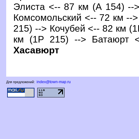
Элиста <-- 87 км (А 154) --
Комсомольский <-- 72 км -->
215) --> Кочубей <-- 82 км (1
км (1Р 215) --> Батаюрт <
Хасавюрт
index@town-map.ru
Для предложений: