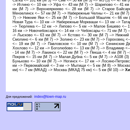
Сатка <-- 101 км (М 5) --> Сим <-- 30 км (М 5) --> М5 (5) <-- 47 км 
-> Иглино <-- 10 км --> Уфа <-- 43 км (М 7) --> Шарипово <-- 41 км
км (М 7) --> Верхнеяркеево <-- 28 км (М 7) --> Старое Байсаро
Мензелинск <-- 57 км (М 7) --> Набережные Челны <-- 21 км (М 7) -
7) --> Нижние Яки <-- 25 км (М 7) --> Большой Машляк <-- 66 км (М
Новая Тура <-- 10 км --> Набережные Моркваши <-- 13 км --> Татар
--> Тюрлема <-- 12 км --> Липово <-- 5 км --> Малое Бишево <-- 1
16 км --> Новочебоксарск <-- 14 км --> Чебоксары <-- 71 км (М 7) --
-> Лысково <-- 63 км (М 7) --> Кстово <-- 30 км (М 7) --> Нижний 
Смолино <-- 6 км (М 7) --> Золино <-- 23 км (М 7) --> Гороховец <-
<-- 19 км (М 7) --> Павловское <-- 10 км (М 7) --> Сенинские Дв
Хохлово <-- 12 км --> Боголюбово <-- 13 км (М 7) --> Владимир <-- 
- 14 км (М 7) --> Лакинск <-- 22 км (М 7) --> Пекша <-- 4 км (М 7) -
Покров <-- 15 км (М 7) --> Малая Дубна <-- 5 км (М 7) --> А108 (3)
Буньково <-- 10 км (М 7) --> Ногинск <-- 17 км --> Лосино-Петровс
км --> Первомайский <-- 3 км --> Мытищи <-- 5 км (М 8) --> Моск
км) <-- 7 км (МКАД) --> Москва (МКАД 75 км) <-- 5 км (М 10) -->
Хи
index@town-map.ru
Для предложений: