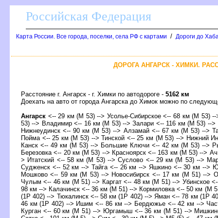
Российская Федерация
/
Карта России. Все города, поселки, села РФ с картами
Дороги до Хаб
ДОРОГА АНГАРСК - ХИМКИ. РА
Расстояние г. Ангарск - г. Химки по автодороге -
5162 км
Доехать на авто от города Ангарска до Химок можно по следую
Ангарск
<-- 29 км (М 53) --> Усолье-Сибирское <-- 68 км (М 53) --
53) --> Владимир <-- 16 км (М 53) --> Залари <-- 116 км (М 53) --> 
Нижнеудинск <-- 90 км (М 53) --> Алзамай <-- 67 км (М 53) --> Т
Пойма <-- 25 км (М 53) --> Тинской <-- 25 км (М 53) --> Нижний Ин
Канск <-- 49 км (М 53) --> Большие Ключи <-- 42 км (М 53) --> Ры
Березовка <-- 20 км (М 53) --> Красноярск <-- 163 км (М 53) --> Ачи
> Итатский <-- 58 км (М 53) --> Суслово <-- 29 км (М 53) --> Ма
Судженск <-- 52 км --> Тайга <-- 26 км --> Яшкино <-- 30 км --> Ю
Мошково <-- 59 км (М 53) --> Новосибирск <-- 17 км (М 51) --> Об
Чулым <-- 46 км (М 51) --> Каргат <-- 48 км (М 51) --> Убинское <-
98 км --> Калачинск <-- 36 км (М 51) --> Кормиловка <-- 50 км (М 5
(1Р 402) --> Тюкалинск <-- 58 км (1Р 402) --> Яман <-- 78 км (1Р 4
46 км (1Р 402) --> Ишим <-- 86 км --> Бердюжье <-- 42 км --> Час
Курган <-- 60 км (М 51) --> Юргамыш <-- 36 км (М 51) --> Мишкино