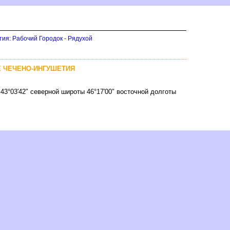
ия: Рабочий Городок - Рядухой
КЕ ЧЕЧЕНО-ИНГУШЕТИЯ
43°03′42″ северной широты 46°17′00″ восточной долготы