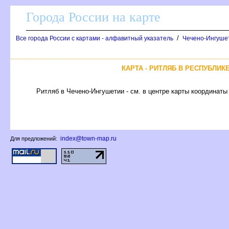
Города России на карте
/
се города России с картами - алфавитный указатель
Чечено-Ингушет
КАРТА - РИТЛЯБ В РЕСПУБЛИ
Ритляб в Чечено-Ингушетии - см. в центре карты координаты 
index@town-map.ru
Для предложений: