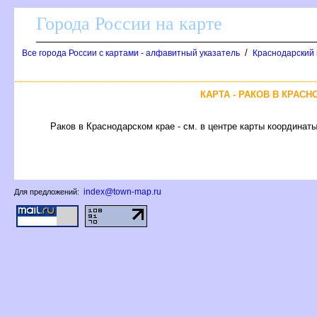
Города России на карте
/
се города России с картами - алфавитный указатель
Краснодарский 
КАРТА - РАКОВ В КРАС
Раков в Краснодарском крае - см. в центре карты координаты
index@town-map.ru
Для предложений: