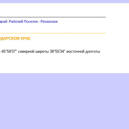
край: Рабочий Поселок - Рязанское
НОДАРСКОМ КРАЕ
 45°59′37″ северной широты 38°55′34″ восточной долготы