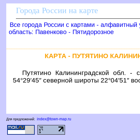
Города России на карте
се города России с картами - алфавитный 
область: Павенково - Пятидорозное
КАРТА - ПУТЯТИНО КАЛИН
Путятино Калининградской обл. - 
54°29′45″ северной широты 22°04′51″ в
index@town-map.ru
Для предложений: