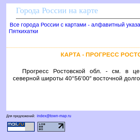
Города России на карте
се города России с картами - алфавитный указ
Пяткихатки
КАРТА - ПРОГРЕСС РОС
Прогресс Ростовской обл. - см. в це
северной широты 40°56′00″ восточной долг
index@town-map.ru
Для предложений: