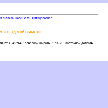
я область: Павенково - Пятидорозное
ЛИНИНГРАДСКОЙ ОБЛАСТИ
динаты 54°39′47″ северной широты 21°02′26″ восточной долготы