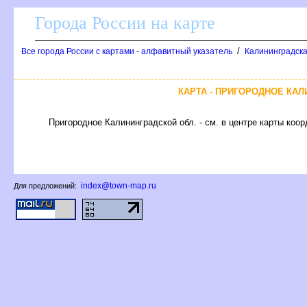
Города России на карте
/
се города России с картами - алфавитный указатель
Калининградска
КАРТА - ПРИГОРОДНОЕ КА
Пригородное Калининградской обл. - см. в центре карты коор
index@town-map.ru
Для предложений: