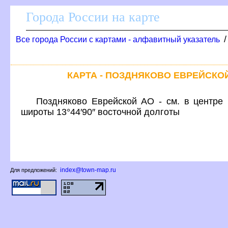
Города России на карте
се города России с картами - алфавитный указатель
КАРТА - ПОЗДНЯКОВО ЕВРЕЙСК
Поздняково Еврейской АО - см. в центре 
широты 13°44′90″ восточной долготы
index@town-map.ru
Для предложений: