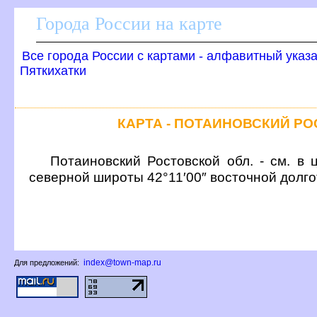
Города России на карте
се города России с картами - алфавитный указ
Пяткихатки
КАРТА - ПОТАИНОВСКИЙ Р
Потаиновский Ростовской обл. - см. в 
северной широты 42°11′00″ восточной долг
index@town-map.ru
Для предложений: