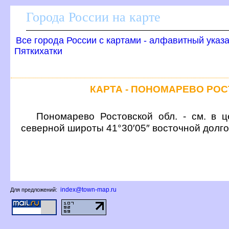
Города России на карте
се города России с картами - алфавитный указ
Пяткихатки
КАРТА - ПОНОМАРЕВО РО
Пономарево Ростовской обл. - см. в ц
северной широты 41°30′05″ восточной долг
index@town-map.ru
Для предложений: