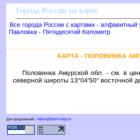
Города России на карте
се города России с картами - алфавитный 
Павловка - Пятидесятий Километр
КАРТА - ПОЛОВИНКА А
Половинка Амурской обл. - см. в це
северной широты 13°04′50″ восточной д
index@town-map.ru
Для предложений: