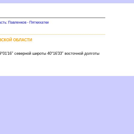
сть: Павленков - Пяткихатки
ВСКОЙ ОБЛАСТИ
9°01′16″ северной широты 40°16′33″ восточной долготы