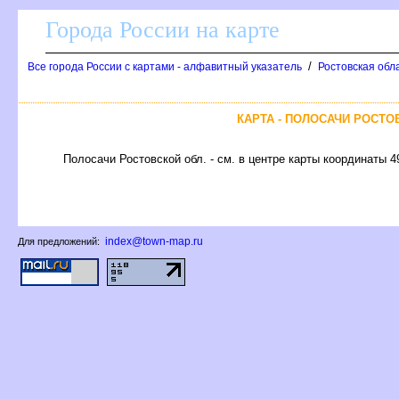
Города России на карте
/
се города России с картами - алфавитный указатель
Ростовская обла
КАРТА - ПОЛОСАЧИ РОСТО
Полосачи Ростовской обл. - см. в центре карты координаты 4
index@town-map.ru
Для предложений: