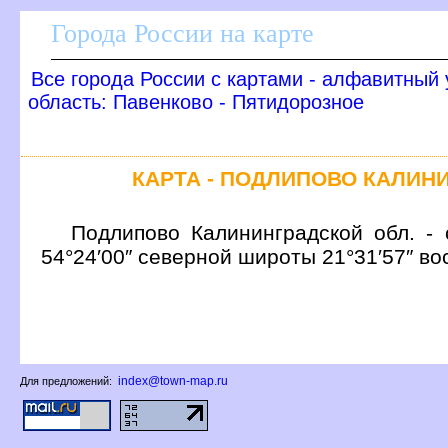
Города России на карте
се города России с картами - алфавитный 
область: Павенково - Пятидорозное
КАРТА - ПОДЛИПОВО КАЛИН
Подлипово Калининградской обл. - 
54°24′00″ северной широты 21°31′57″ в
index@town-map.ru
Для предложений: