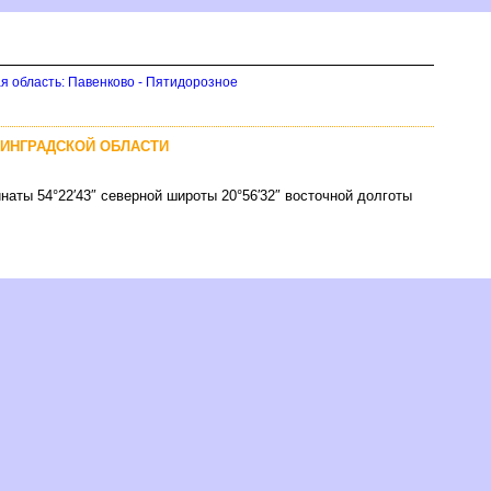
я область: Павенково - Пятидорозное
НИНГРАДСКОЙ ОБЛАСТИ
наты 54°22′43″ северной широты 20°56′32″ восточной долготы