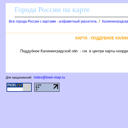
Города России на карте
/
се города России с картами - алфавитный указатель
Калининградска
КАРТА - ПОДДУБНОЕ КАЛИ
Поддубное Калининградской обл. - см. в центре карты коорди
index@town-map.ru
Для предложений: