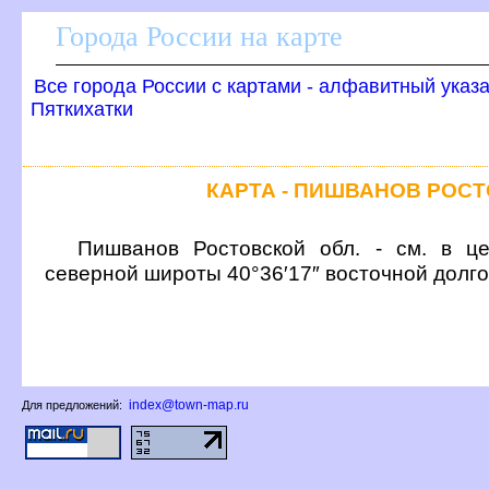
Города России на карте
се города России с картами - алфавитный указ
Пяткихатки
КАРТА - ПИШВАНОВ РОС
Пишванов Ростовской обл. - см. в це
северной широты 40°36′17″ восточной долг
index@town-map.ru
Для предложений: