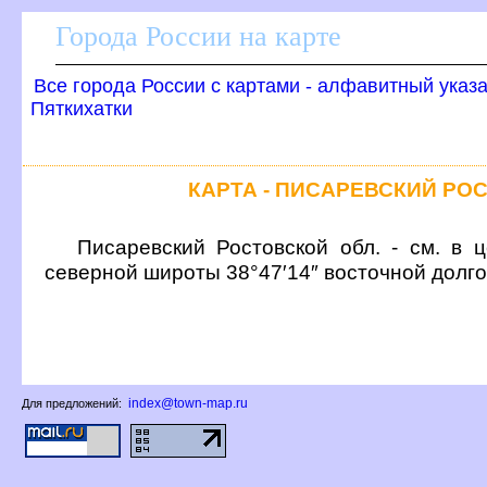
Города России на карте
се города России с картами - алфавитный указ
Пяткихатки
КАРТА - ПИСАРЕВСКИЙ РО
Писаревский Ростовской обл. - см. в 
северной широты 38°47′14″ восточной долг
index@town-map.ru
Для предложений: