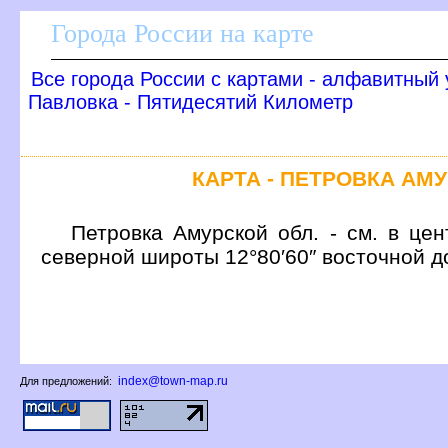
Города России на карте
се города России с картами - алфавитный 
Павловка - Пятидесятий Километр
КАРТА - ПЕТРОВКА АМ
Петровка Амурской обл. - см. в цен
северной широты 12°80′60″ восточной д
index@town-map.ru
Для предложений: