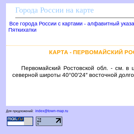
Города России на карте
се города России с картами - алфавитный указ
Пяткихатки
КАРТА - ПЕРВОМАЙСКИЙ Р
Первомайский Ростовской обл. - см. в 
северной широты 40°00′24″ восточной долг
index@town-map.ru
Для предложений: