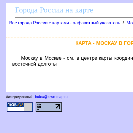
Города России на карте
/
се города России с картами - алфавитный указатель
Мо
КАРТА - МОСКАУ В Г
Москау в Москве - см. в центре карты координ
осточной долготы
index@town-map.ru
Для предложений: