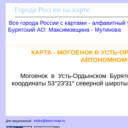
Города России на карте
се города России с картами - алфавитный 
Бурятский АО: Максимовщина - Мутинова
КАРТА - МОГОЕНОК В УСТЬ-
АВТОНОМНОМ 
Могоенок в Усть-Ордынском Бурят
координаты 53°23′31″ северной широты
index@town-map.ru
Для предложений: