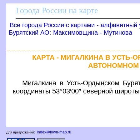
Города России на карте
се города России с картами - алфавитный 
Бурятский АО: Максимовщина - Мутинова
КАРТА - МИГАЛКИНА В УСТЬ
АВТОНОМНОМ 
Мигалкина в Усть-Ордынском Бурят
координаты 53°03′00″ северной широты
index@town-map.ru
Для предложений: