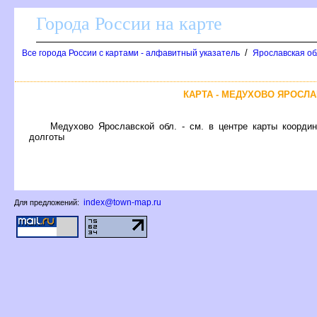
Города России на карте
/
се города России с картами - алфавитный указатель
Ярославская об
КАРТА - МЕДУХОВО ЯРОСЛ
Медухово Ярославской обл. - см. в центре карты координа
долготы
index@town-map.ru
Для предложений: