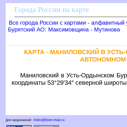
Города России на карте
се города России с картами - алфавитный 
Бурятский АО: Максимовщина - Мутинова
КАРТА - МАНИЛОВСКИЙ В УСТ
АВТОНОМНОМ 
Маниловский в Усть-Ордынском Буря
координаты 53°29′34″ северной широты
index@town-map.ru
Для предложений: