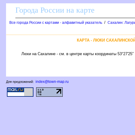
Города России на карте
/
се города России с картами - алфавитный указатель
Сахалин: Лагур
КАРТА - ЛЮКИ САХАЛИНСКО
Люки на Сахалине - см. в центре карты координаты 53°27′25″
index@town-map.ru
Для предложений: