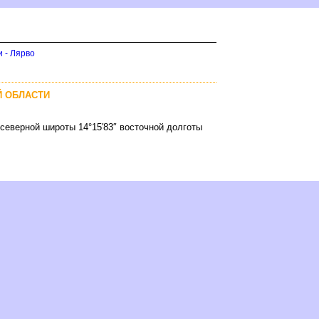
и - Лярво
Й ОБЛАСТИ
 северной широты 14°15′83″ восточной долготы