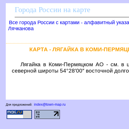
Города России на карте
се города России с картами - алфавитный указ
Лячканова
КАРТА - ЛЯГАЙКА В КОМИ-ПЕРМЯ
Лягайка в Коми-Пермяцком АО - см. в 
северной широты 54°28′00″ восточной долг
index@town-map.ru
Для предложений: