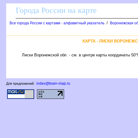
Города России на карте
/
се города России с картами - алфавитный указатель
оронежская обл
КАРТА - ЛИСКИ ВОРОНЕЖ
Лиски Воронежской обл. - см. в центре карты координаты 50°
index@town-map.ru
Для предложений: