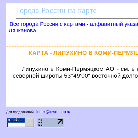
Города России на карте
се города России с картами - алфавитный указ
Лячканова
КАРТА - ЛИПУХИНО В КОМИ-ПЕРМ
Липухино в Коми-Пермяцком АО - см. в 
северной широты 53°49′00″ восточной долг
index@town-map.ru
Для предложений: