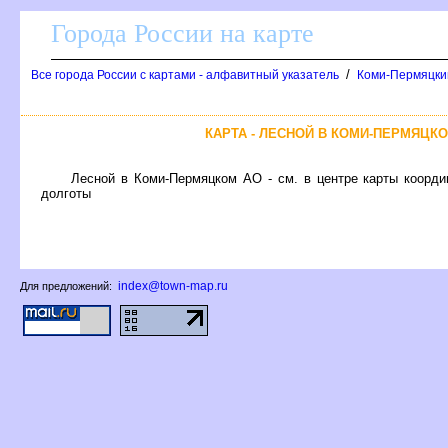
Города России на карте
/
се города России с картами - алфавитный указатель
Коми-Пермяцкий
КАРТА - ЛЕСНОЙ В КОМИ-ПЕРМЯЦК
Лесной в Коми-Пермяцком АО - см. в центре карты координ
долготы
index@town-map.ru
Для предложений: