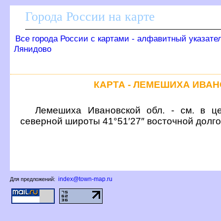
Города России на карте
се города России с картами - алфавитный указате
Лянидово
КАРТА - ЛЕМЕШИХА ИВА
Лемешиха Ивановской обл. - см. в це
северной широты 41°51′27″ восточной долг
index@town-map.ru
Для предложений: