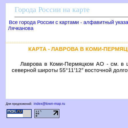
Города России на карте
се города России с картами - алфавитный указ
Лячканова
КАРТА - ЛАВРОВА В КОМИ-ПЕРМЯ
Лаврова в Коми-Пермяцком АО - см. в 
северной широты 55°11′12″ восточной долг
index@town-map.ru
Для предложений: