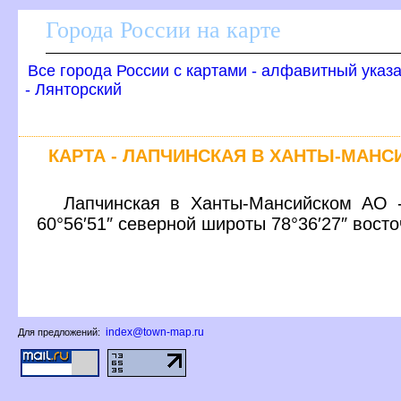
Города России на карте
се города России с картами - алфавитный указ
- Лянторский
КАРТА - ЛАПЧИНСКАЯ В ХАНТЫ-МАН
Лапчинская в Ханты-Мансийском АО -
60°56′51″ северной широты 78°36′27″ вост
index@town-map.ru
Для предложений: