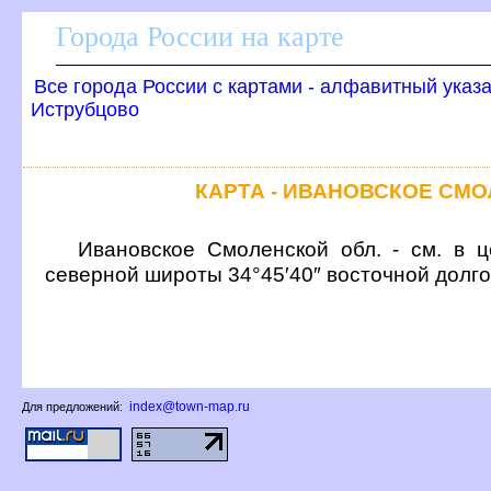
Города России на карте
се города России с картами - алфавитный указ
Иструбцово
КАРТА - ИВАНОВСКОЕ СМ
Ивановское Смоленской обл. - см. в ц
северной широты 34°45′40″ восточной долг
index@town-map.ru
Для предложений: