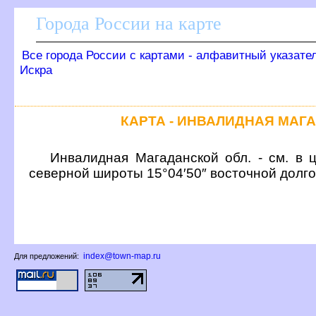
Города России на карте
се города России с картами - алфавитный указате
Искра
КАРТА - ИНВАЛИДНАЯ МАГ
Инвалидная Магаданской обл. - см. в 
северной широты 15°04′50″ восточной долг
index@town-map.ru
Для предложений: