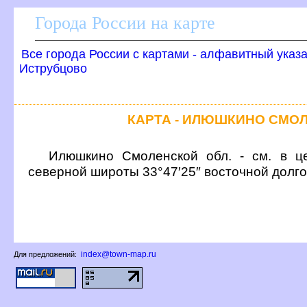
Города России на карте
се города России с картами - алфавитный указ
Иструбцово
КАРТА - ИЛЮШКИНО СМО
Илюшкино Смоленской обл. - см. в це
северной широты 33°47′25″ восточной долг
index@town-map.ru
Для предложений: