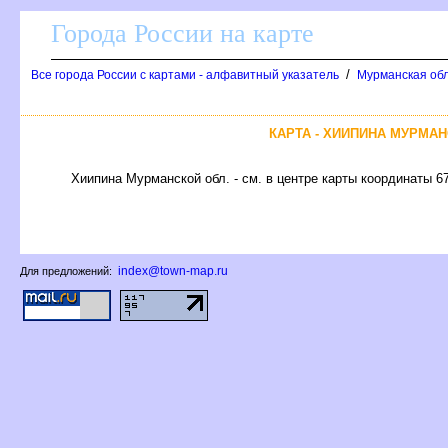
Города России на карте
/
се города России с картами - алфавитный указатель
Мурманская обл
КАРТА - ХИИПИНА МУРМА
Хиипина Мурманской обл. - см. в центре карты координаты 67
index@town-map.ru
Для предложений: