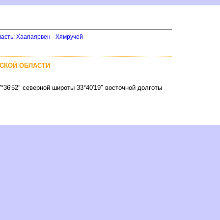
асть: Хаапаярвен - Хямручей
НСКОЙ ОБЛАСТИ
°36′52″ северной широты 33°40′19″ восточной долготы