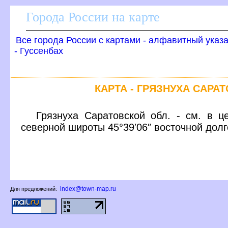
Города России на карте
се города России с картами - алфавитный указ
- Гуссенбах
КАРТА - ГРЯЗНУХА САРА
Грязнуха Саратовской обл. - см. в ц
северной широты 45°39′06″ восточной дол
index@town-map.ru
Для предложений: