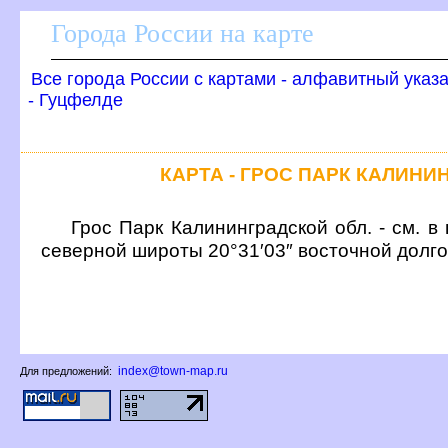
Города России на карте
се города России с картами - алфавитный указ
- Гуцфелде
КАРТА - ГРОС ПАРК КАЛИН
Грос Парк Калининградской обл. - см. в
северной широты 20°31′03″ восточной долг
index@town-map.ru
Для предложений: