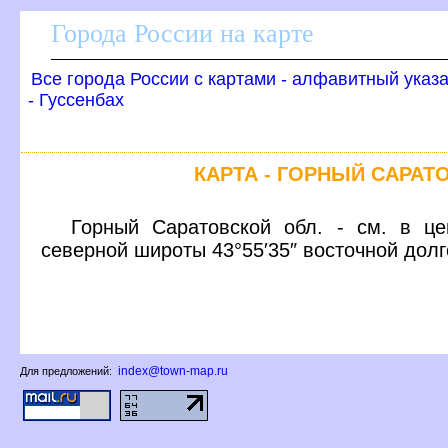
Города России на карте
се города России с картами - алфавитный указ
- Гуссенбах
КАРТА - ГОРНЫЙ САРАТ
Горный Саратовской обл. - см. в це
северной широты 43°55′35″ восточной дол
index@town-map.ru
Для предложений: