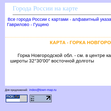
Города России на карте
се города России с картами - алфавитный указ
Гаврилово - Гущино
КАРТА - ГОРКА НОВГОР
Горка Новгородской обл. - см. в центре 
широты 32°30′00″ восточной долготы
index@town-map.ru
Для предложений: