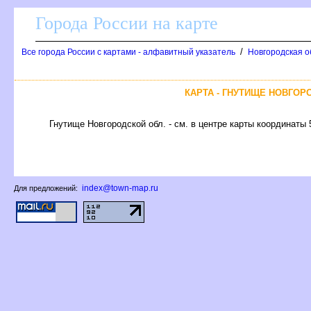
Города России на карте
/
се города России с картами - алфавитный указатель
Новгородская о
КАРТА - ГНУТИЩЕ НОВГОР
Гнутище Новгородской обл. - см. в центре карты координаты 
index@town-map.ru
Для предложений: