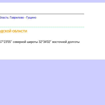
бласть: Гаврилово - Гущино
ОДСКОЙ ОБЛАСТИ
57°23′55″ северной широты 32°34′02″ восточной долготы