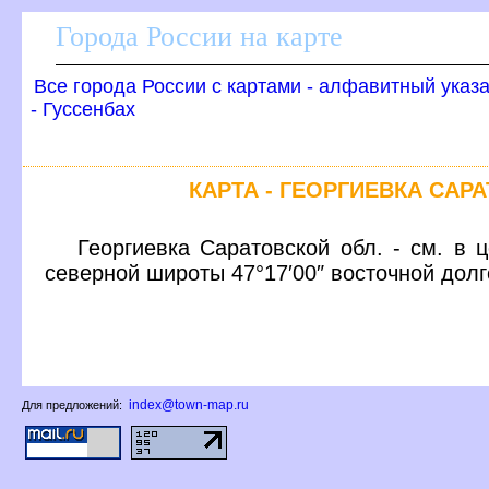
Города России на карте
се города России с картами - алфавитный указ
- Гуссенбах
КАРТА - ГЕОРГИЕВКА САР
Георгиевка Саратовской обл. - см. в 
северной широты 47°17′00″ восточной дол
index@town-map.ru
Для предложений: