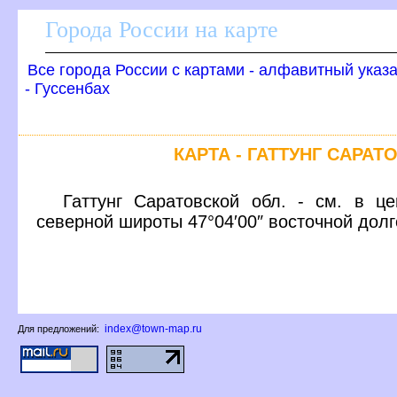
Города России на карте
се города России с картами - алфавитный указ
- Гуссенбах
КАРТА - ГАТТУНГ САРА
Гаттунг Саратовской обл. - см. в це
северной широты 47°04′00″ восточной дол
index@town-map.ru
Для предложений: