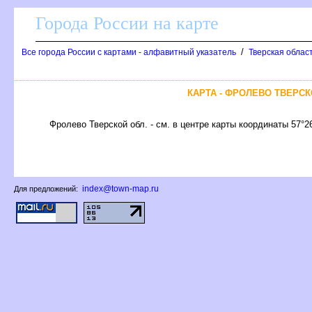
Города России на карте
/
се города России с картами - алфавитный указатель
Тверская облас
КАРТА - ФРОЛЕВО ТВЕРС
Фролево Тверской обл. - см. в центре карты координаты 57°2
index@town-map.ru
Для предложений: