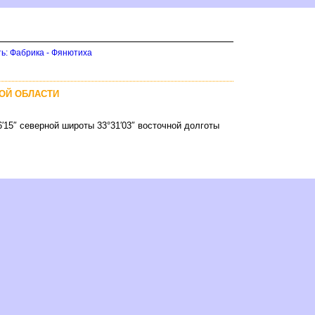
ть: Фабрика - Фянютиха
КОЙ ОБЛАСТИ
6′15″ северной широты 33°31′03″ восточной долготы