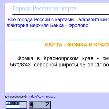
Города России на карте
се города России с картами - алфавитный 
Фактория Верхняя Баиха - Фролово
КАРТА - ФОМКА В КРА
Фомка в Красноярском крае - см
56°28′43″ северной широты 95°19′11″ в
index@town-map.ru
Для предложений: