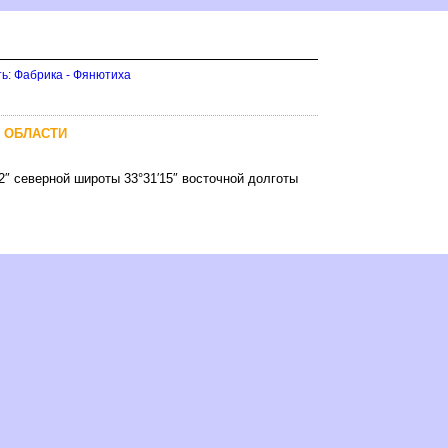
ть: Фабрика - Фянютиха
Й ОБЛАСТИ
32″ северной широты 33°31′15″ восточной долготы