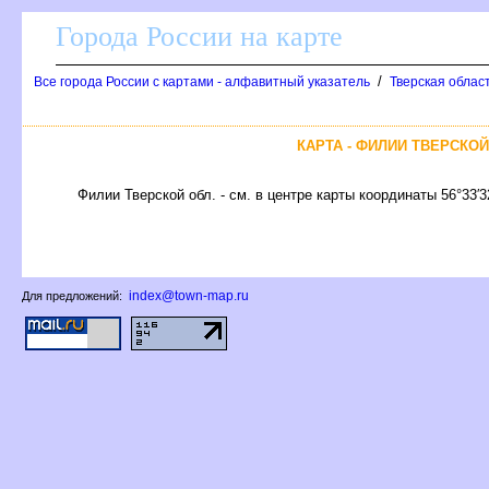
Города России на карте
/
се города России с картами - алфавитный указатель
Тверская облас
КАРТА - ФИЛИИ ТВЕРСКО
Филии Тверской обл. - см. в центре карты координаты 56°33′
index@town-map.ru
Для предложений: