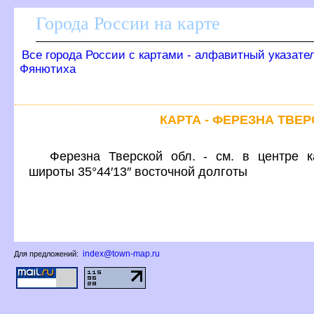
Города России на карте
се города России с картами - алфавитный указате
Фянютиха
КАРТА - ФЕРЕЗНА ТВЕ
Ферезна Тверской обл. - см. в центре к
широты 35°44′13″ восточной долготы
index@town-map.ru
Для предложений: