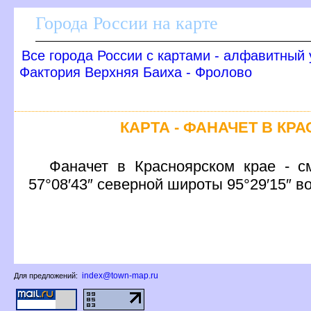
Города России на карте
се города России с картами - алфавитный 
Фактория Верхняя Баиха - Фролово
КАРТА - ФАНАЧЕТ В КР
Фаначет в Красноярском крае - с
57°08′43″ северной широты 95°29′15″ в
index@town-map.ru
Для предложений: