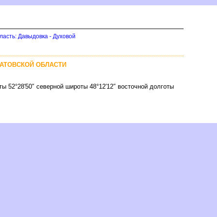
ласть: Давыдовка - Духовой
РАТОВСКОЙ ОБЛАСТИ
ты 52°28′50″ северной широты 48°12′12″ восточной долготы