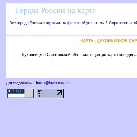
Города России на карте
/
се города России с картами - алфавитный указатель
Саратовская об
КАРТА - ДУХОВНИЦКОЕ СА
Духовницкое Саратовской обл. - см. в центре карты координа
index@town-map.ru
Для предложений: