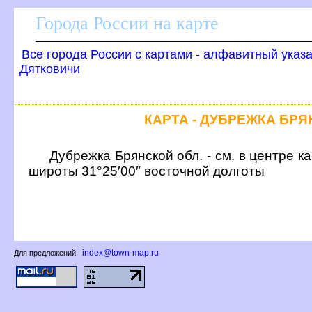
Города России на карте
се города России с картами - алфавитный указ
Дятковичи
КАРТА - ДУБРЕЖКА БР
Дубрежка Брянской обл. - см. в центре 
широты 31°25′00″ восточной долготы
index@town-map.ru
Для предложений: