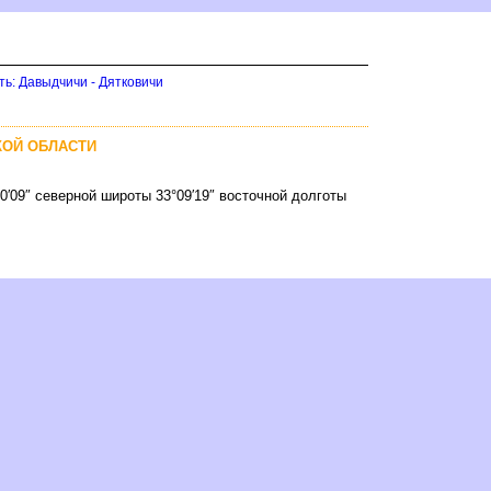
ть: Давыдчичи - Дятковичи
КОЙ ОБЛАСТИ
00′09″ северной широты 33°09′19″ восточной долготы