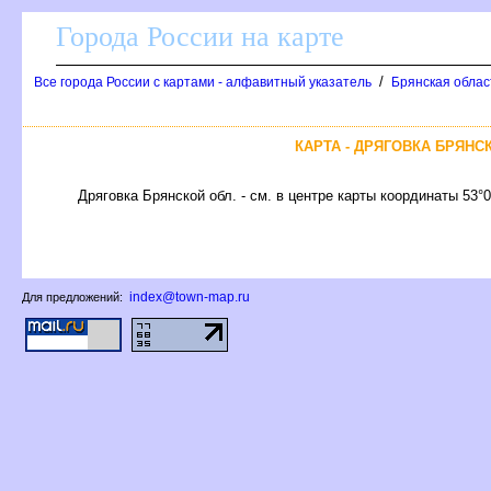
Города России на карте
/
се города России с картами - алфавитный указатель
Брянская облас
КАРТА - ДРЯГОВКА БРЯНС
Дряговка Брянской обл. - см. в центре карты координаты 53°
index@town-map.ru
Для предложений: